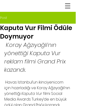
Post
Kaputa Vur Filmi Ödüle
Doymuyor
Koray Ağzıyağlı’nın 
yönettiği Kaputa Vur 
reklam filmi Grand Prix 
kazandı. 
 Havas Istanbul’un 
ikinciyeni.com
için hazırladığı ve Koray Ağzıyağlı’nın 
yönettiği 
Kaputa Vur
 filmi Social 
Media Awards Turkey’de en büyük 
ödül olan Grand Prix’yi kazandı. 